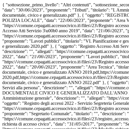
{ "sottosezione_primo_livello": "Altri contenuti", "sottosezione
"data": "30\/06\/2023", "proponente": "Tributi", "titolario": "I. Ammin
documentale, civico e generalizzato.pdf" }, { "oggetto"
POLIZIA LOCALE", "data": "22\/06\/2023", "proponente": "Area Vigilan
"https:\/\/comune.cepagatti.accessocivico.it\/files\/23\/Registro 
Accesso Atti Servizio 3\u00b0 anno 2019", "data": "21\/06\/2023", "prop
"https:\/\/comune.cepagatti.accessocivico.it\/files\/23\/Registro acce
"proponente": "Lavori pubblici", "titolario": "VI. Pianificazione e gest
e generalizzato 2020.pdf" }, { "oggetto": "Registro Accesso Atti Servi
"descrizione": "", "allegati": "https:\/\/comune.cepagatti.accessocivi
2022", "data": "21\/06\/2023", "proponente": "Lavori pubblici", "titolar
"https:\/\/comune.cepagatti.accessocivico.it\/files\/23\/Registro 
2022", "data": "20\/06\/2023", "proponente": "Area Tecnica", "titolario
documentale, civico e generalizzato ANNO 2019.pdf,https:\/\/comune.c
2020.pdf,https:\/\/comune.cepagatti.accessocivico.it\/files\/23\/Regis
documentale, civico e generalizzato ANNO 2022.pdf" }, { "oggetto
Servizi alla persona", "descrizione": "", "allegati": "https:\/\/comu
DOCUMENTALE CIVICO E GENERALIZZATO DALL'ANNO 2019 ALL'AN
Amministrazione generale", "descrizione": "", "allegati": "https:\/\/co
"oggetto": "Registro degli accessi 2022 - Servizio Segreteria Generale
"https:\/\/comune.cepagatti.accessocivico.it\/files\/23\/Registro acces
"proponente": "Segretario Comunale", "titolario": "", "descrizione": ""
"https:\/\/comune.cepagatti.accessocivico.it\/files\/23\/registro_ac
richiesta di accesso civico", "data": "31\/05\/2017", "proponente": "Se