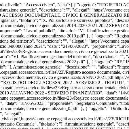
_secondo_livello": "Accesso civico", "data": [ { "oggetto": "REGI
istrazione generale", "descrizione": "", "allegati": "https:\/\/comune.c
: "REGISTRO ACCESSO DOCUMENTALE, CIVICO E GENERALIZZATO R
za", "titolario": "IX. Polizia locale e sicurezza pubblica", "descrizi
accesso documentale, civico e generalizzato 2019-2020-2021-2022 SER
onente": "Lavori pubblici", "titolario": "VI. Pianificazione e gestione 
sso documentale, civico e generalizzato 2019.pdf" }, { "oggetto": "Regi
ione del territorio", "descrizione": "", "allegati": "https:\/\/comune.cep
zio 3\u00b0 anno 2021", "data": "21\/06\/2023", "proponente": "Lavori pu
co.it\/files\/23\/Registro accesso documentale, civico e generalizzato 20
io": "VI. Pianificazione e gestione del territorio", "descrizione": "", "a
accesso documentale, civico e generalizzato 2022.pdf" }, { "oggetto
": "I. Amministrazione generale", "descrizione": "", "allegati": "https:\
epagatti.accessocivico.it\/files\/23\/Registro accesso documentale, c
tro accesso documentale, civico e generalizzato ANNO 2021.pdf,https:\/\/
": "REGISTRO DEGLI ACCESSI 2022 - SERVIZIO 2 - TRIBUTI", "data": 
ne.cepagatti.accessocivico.it\/files\/23\/Registro accesso documentale
NO 2022 - SERVIZIO FINANZIARIO", "data": "14\/06\/2023", "
mune.cepagatti.accessocivico.it\/files\/23\/Registro accesso documentale
", "data": "31\/05\/2023", "proponente": "Segretario Comunale", "titola
so documentale, civico e generalizzato_0.pdf" }, { "oggetto": "Diritto d
, "allegati":
cesso_civico.pdf,https:\/\/comune.cepagatti.accessocivico.it\/files\/2
gretario Comunale", "titolario": "I. Amministrazione generale", "descriz