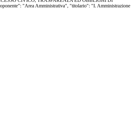
ATERIA DI ACCESSO CIVICO, TRASPARENZA ED OBBLIGHI DI
: "Area Amministrativa", "titolario": "I. Amministrazione