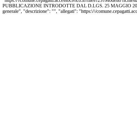
"https:\/\/comune.cepagatti.accessocivico.it\/files\/23\/Mode
PUBBLICAZIONE INTRODOTTE DAL D.LGS. 25 MAGGIO 2016, N. 97. 
generale", "descrizione": "", "allegati": "https:\/\/comune.cepagatti.acc