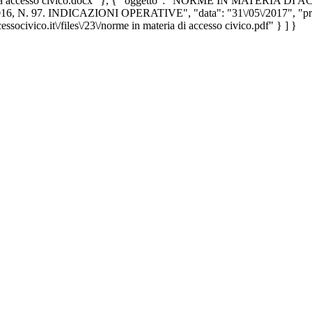
llo richiesta accesso civico.docx" }, { "oggetto": "NORME IN M
INDICAZIONI OPERATIVE", "data": "31\/05\/2017", "proponente"
essocivico.it\/files\/23\/norme in materia di accesso civico.pdf" } ] }