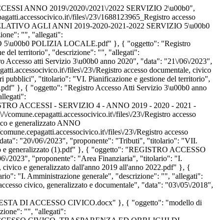
STRO ACCESSI ANNO 2019\/2020\/2021\/2022 SERVIZIO 2\u00b0",
epagatti.accessocivico.it\/files\/23\/1688123965_Registro accesso
ELATIVO AGLI ANNI 2019-2020-2021-2022 SERVIZIO 5\u00b0
one": "", "allegati":
VIZIO 5\u00b0 POLIZIA LOCALE.pdf" }, { "oggetto": "Registro
del territorio", "descrizione": "", "allegati":
stro Accesso atti Servizio 3\u00b0 anno 2020", "data": "21\/06\/2023",
agatti.accessocivico.it\/files\/23\/Registro accesso documentale, civico
bblici", "titolario": "VI. Pianificazione e gestione del territorio",
21.pdf" }, { "oggetto": "Registro Accesso Atti Servizio 3\u00b0 anno
llegati":
": "REGISTRO ACCESSI - SERVIZIO 4 - ANNO 2019 - 2020 - 2021 -
/\/comune.cepagatti.accessocivico.it\/files\/23\/Registro accesso
ivico e generalizzato ANNO
comune.cepagatti.accessocivico.it\/files\/23\/Registro accesso
"20\/06\/2023", "proponente": "Tributi", "titolario": "VII.
, civico e generalizzato (1).pdf" }, { "oggetto": "REGISTRO ACCESSO
proponente": "Area Finanziaria", "titolario": "I.
, civico e generalizzato dall'anno 2019 all'anno 2022.pdf" }, {
rio": "I. Amministrazione generale", "descrizione": "", "allegati":
i accesso civico, generalizzato e documentale", "data": "03\/05\/2018",
3\/RICHIESTA DI ACCESSO CIVICO.docx" }, { "oggetto": "modello di
ione": "", "allegati":