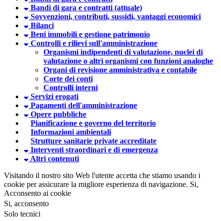
Bandi di gara e contratti (attuale)
Sovvenzioni, contributi, sussidi, vantaggi economici
Bilanci
Beni immobili e gestione patrimonio
Controlli e rilievi sull'amministrazione
Organismi indipendenti di valutazione, nuclei di
valutazione o altri organismi con funzioni analoghe
Organi di revisione amministrativa e contabile
Corte dei conti
Controlli interni
Servizi erogati
Pagamenti dell'amministrazione
Opere pubbliche
Pianificazione e governo del territorio
Informazioni ambientali
Strutture sanitarie private accreditate
Interventi straordinari e di emergenza
Altri contenuti
Visitando il nostro sito Web l'utente accetta che stiamo usando i
cookie per assicurare la migliore esperienza di navigazione.
Si,
Acconsento ai cookie
Si, acconsento
Solo tecnici