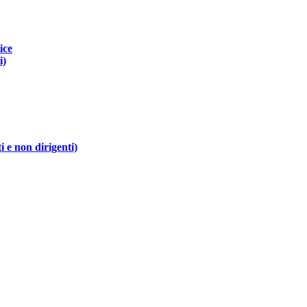
ice
i)
i e non dirigenti)