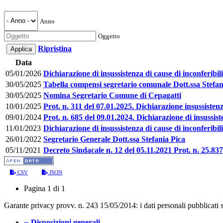
Anno
Oggetto
Ripristina
Data
05/01/2026
Dichiarazione di insussistenza di cause di inconferib
30/05/2025
Tabella compensi segretario comunale Dott.ssa Stefa
30/05/2025
Nomina Segretario Comune di Cepagatti
10/01/2025
Prot. n. 311 del 07.01.2025. Dichiarazione insussisten
09/01/2024
Prot. n. 685 del 09.01.2024. Dichiarazione di insussis
11/01/2023
Dichiarazione di insussistenza di cause di inconferib
26/01/2022
Segretario Generale Dott.ssa Stefania Pica
05/11/2021
Decreto Sindacale n. 12 del 05.11.2021 Prot. n. 25.8
CSV
JSON
Pagina 1 di 1
Garante privacy provv. n. 243 15/05/2014: i dati personali pubblicati so
Disposizioni generali