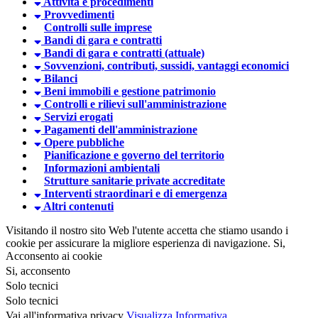
Attività e procedimenti
Provvedimenti
Controlli sulle imprese
Bandi di gara e contratti
Bandi di gara e contratti (attuale)
Sovvenzioni, contributi, sussidi, vantaggi economici
Bilanci
Beni immobili e gestione patrimonio
Controlli e rilievi sull'amministrazione
Servizi erogati
Pagamenti dell'amministrazione
Opere pubbliche
Pianificazione e governo del territorio
Informazioni ambientali
Strutture sanitarie private accreditate
Interventi straordinari e di emergenza
Altri contenuti
Visitando il nostro sito Web l'utente accetta che stiamo usando i
cookie per assicurare la migliore esperienza di navigazione.
Si,
Acconsento ai cookie
Si, acconsento
Solo tecnici
Solo tecnici
Vai all'informativa privacy
Visualizza Informativa